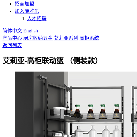
招商加盟
加入康雅乐
人才招聘
简体中文
English
产品中心
厨房收纳五金
艾莉亚系列
高柜系统
返回列表
艾莉亚-高柜联动篮 （侧装款）