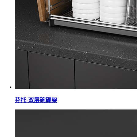
芬托-双层碗碟架