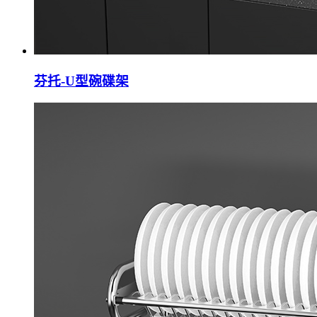
芬托-U型碗碟架