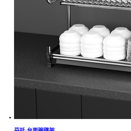
芬托-台面碗碟架